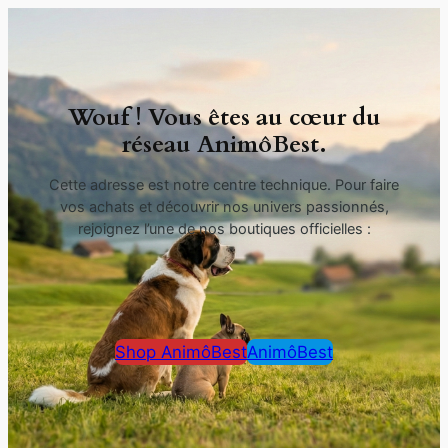
Wouf ! Vous êtes au cœur du
réseau AnimôBest.
Cette adresse est notre centre technique. Pour faire
vos achats et découvrir nos univers passionnés,
rejoignez l’une de nos boutiques officielles :
Shop AnimôBest
AnimôBest